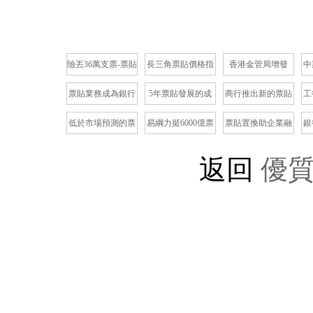
險丟36萬支票-票貼
長三角票貼價格指
香港金管局增發
中
換現金
數正式發佈
231億外匯基金票
票貼業務成為銀行
5年票貼發展的成
商行推出新的票貼
工
貼
的焦點
就
業務
低於市場預測的票
易綱力挺6000億票
票貼置換助企業融
銀
貼
貼
資
返回
優