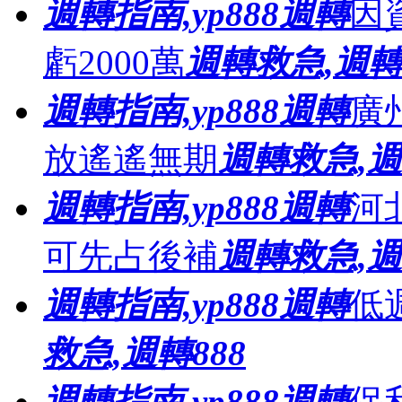
週轉指南,yp888週轉
因
虧2000萬
週轉救急,週轉
週轉指南,yp888週轉
廣
放遙遙無期
週轉救急,週
週轉指南,yp888週轉
河
可先占後補
週轉救急,週
週轉指南,yp888週轉
低
救急,週轉888
週轉指南,yp888週轉
保