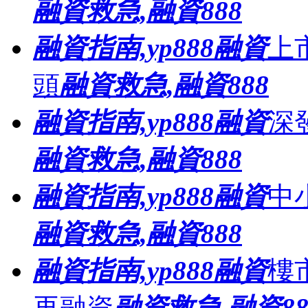
融資救急,融資888
融資指南,yp888融資
上
頭
融資救急,融資888
融資指南,yp888融資
深
融資救急,融資888
融資指南,yp888融資
中
融資救急,融資888
融資指南,yp888融資
樓
再融資
融資救急,融資88