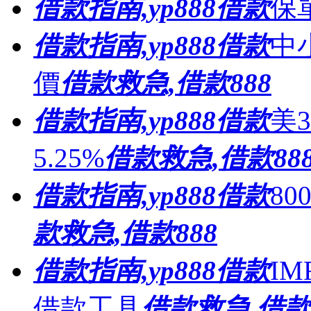
借款指南,yp888借款
保
借款指南,yp888借款
中
價
借款救急,借款888
借款指南,yp888借款
美
5.25%
借款救急,借款88
借款指南,yp888借款
8
款救急,借款888
借款指南,yp888借款
I
借款工具
借款救急,借款8