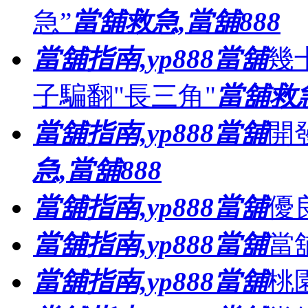
急”
當舖救急,當舖888
當舖指南,yp888當舖
幾
子騙翻"長三角"
當舖救急
當舖指南,yp888當舖
開
急,當舖888
當舖指南,yp888當舖
優
當舖指南,yp888當舖
當
當舖指南,yp888當舖
桃