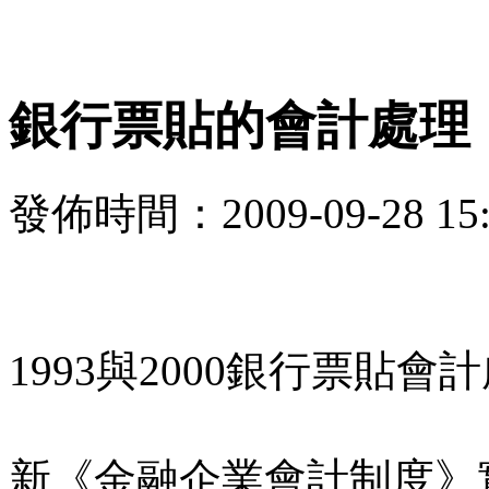
銀行票貼的會計處理
發佈時間：2009-09-28 15
1993與2000銀行票貼
新《金融企業會計制度》實