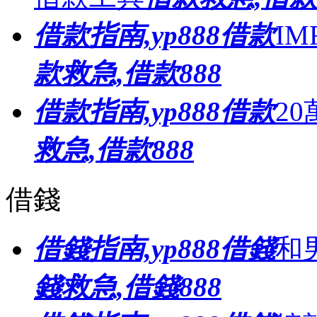
借款指南,yp888借款
I
款救急,借款888
借款指南,yp888借款
2
救急,借款888
借錢
借錢指南,yp888借錢
和
錢救急,借錢888